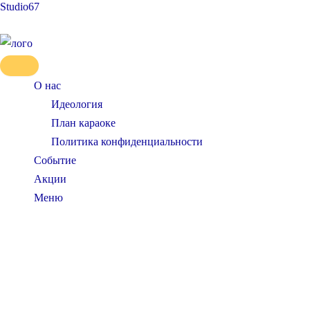
Studio67
Перейти
к
содержимому
О нас
Идеология
План караоке
Политика конфиденциальности
Событие
Акции
Меню
SideMenu