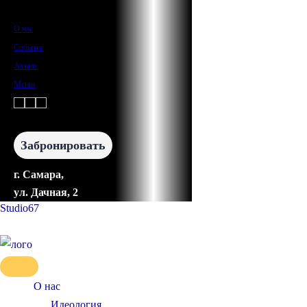
Перейти
к
О нас
содержимому
Событие
Акции
Меню
Забронировать
г. Самара,
ул. Дачная, 2
Studio67
О нас
Идеология