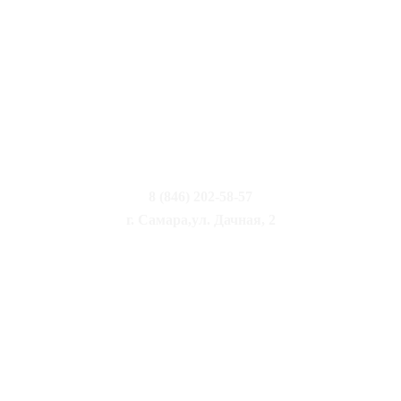
8 (846) 202-58-57
г. Самара,ул. Дачная, 2
ООО «СТУДИО 67»
ИНН 6311200395
О нас
Событие
Акции
Меню