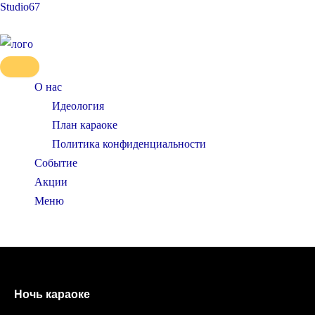
Studio67
Перейти
Навигация
к
по
содержимому
записям
О нас
Идеология
План караоке
Политика конфиденциальности
Событие
Акции
Меню
SideMenu
Ночь караоке