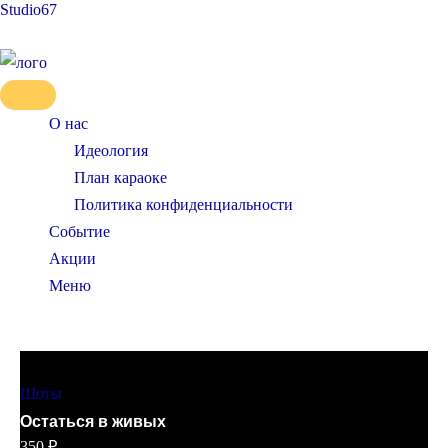
Studio67
Количество
Перейти
товара
к
Остаться
содержимому
в
живых
О нас
Идеология
План караоке
Политика конфиденциальности
Событие
Акции
Меню
SideMenu
Шоты
Остаться в живых
350
₽