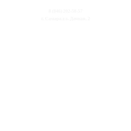
8 (846) 202-58-57
г. Самара,ул. Дачная, 2
ООО «СТУДИО 67»
ИНН 6311200395
О нас
Событие
Акции
Меню
Забронировать
г. Самара,
ул. Дачная, 2
SideMenu